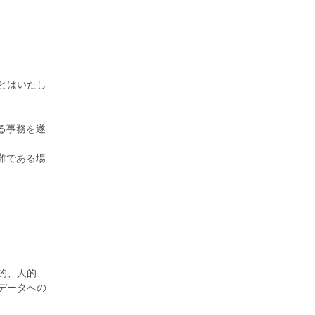
とはいたし
る事務を遂
難である場
的、人的、
データへの