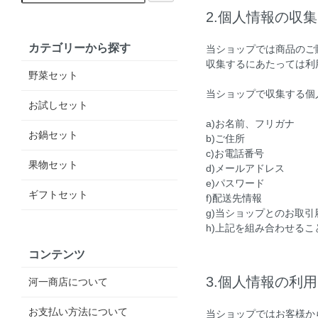
2.個人情報の収集
カテゴリーから探す
当ショップでは商品のご
収集するにあたっては利
野菜セット
当ショップで収集する個
お試しセット
a)お名前、フリガナ
お鍋セット
b)ご住所
c)お電話番号
果物セット
d)メールアドレス
e)パスワード
ギフトセット
f)配送先情報
g)当ショップとのお取
h)上記を組み合わせる
コンテンツ
3.個人情報の利用
河一商店について
お支払い方法について
当ショップではお客様か