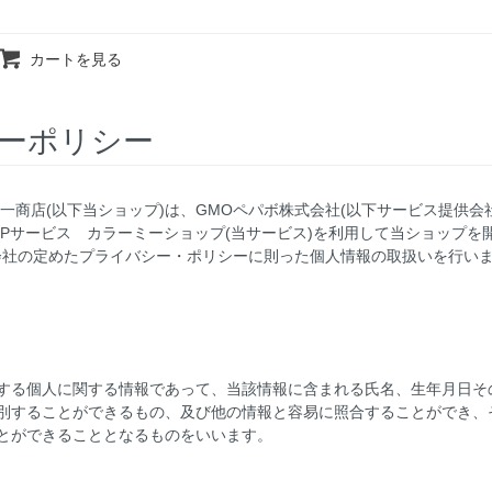
カートを見る
ーポリシー
一商店(以下当ショップ)は、
GMOペパボ株式会社
(以下サービス提供会
SPサービス
カラーミーショップ
(当サービス)を利用して当ショップを
会社の定めた
プライバシー・ポリシー
に則った個人情報の取扱いを行い
する個人に関する情報であって、当該情報に含まれる氏名、生年月日そ
別することができるもの、及び他の情報と容易に照合することができ、
とができることとなるものをいいます。