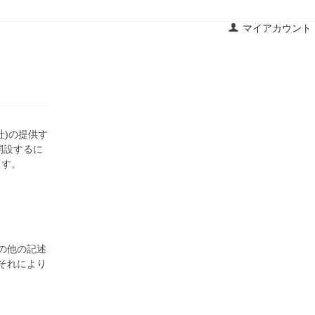
マイアカウント
社)の提供す
開設するに
ます。
の他の記述
それにより