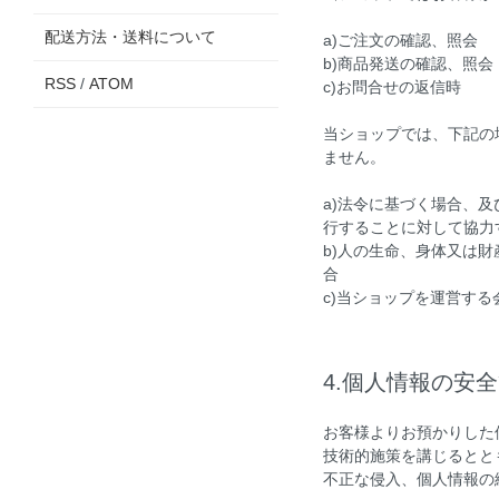
配送方法・送料について
a)ご注文の確認、照会
b)商品発送の確認、照会
RSS
/
ATOM
c)お問合せの返信時
当ショップでは、下記の
ません。
a)法令に基づく場合、
行することに対して協力
b)人の生命、身体又は
合
c)当ショップを運営す
4.個人情報の安
お客様よりお預かりした
技術的施策を講じるとと
不正な侵入、個人情報の